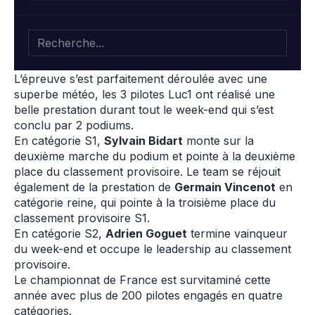
Le team
Luc1 Owatrol Honda
s’est retrouvé au circuit
de Bresse pour l’ouverture du Championnat de
France de Supermotard 2018.
L’épreuve s’est parfaitement déroulée avec une
superbe météo, les 3 pilotes Luc1 ont réalisé une
belle prestation durant tout le week-end qui s’est
conclu par 2 podiums.
En catégorie S1,
Sylvain Bidart
monte sur la
deuxième marche du podium et pointe à la deuxième
place du classement provisoire. Le team se réjouit
également de la prestation de
Germain Vincenot
en
catégorie reine, qui pointe à la troisième place du
classement provisoire S1.
En catégorie S2,
Adrien Goguet
termine vainqueur
du week-end et occupe le leadership au classement
provisoire.
Le championnat de France est survitaminé cette
année avec plus de 200 pilotes engagés en quatre
catégories.