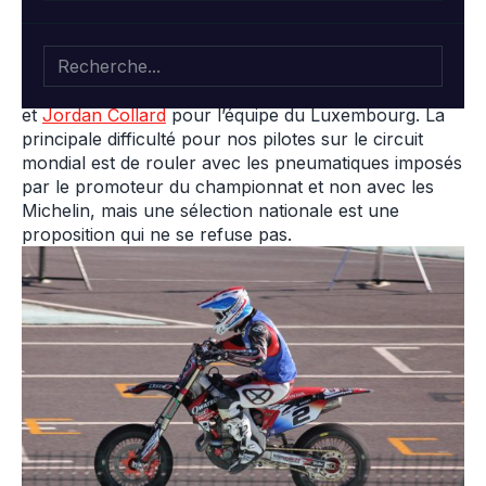
(Portugal) le Supermoto des Nations, championnat
du monde par équipe. Trois pilotes Luc1 ont participé
à cette épreuve :
Sylvain Bidart
en équipe de France
Senior, Germain Vincenot en équipe de France junior
et
Jordan Collard
pour l’équipe du Luxembourg. La
principale difficulté pour nos pilotes sur le circuit
mondial est de rouler avec les pneumatiques imposés
par le promoteur du championnat et non avec les
Michelin, mais une sélection nationale est une
proposition qui ne se refuse pas.