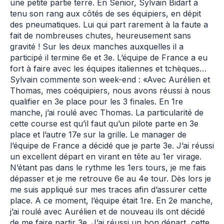
une petite partie terre. En Senior, Sylvain Bidart a
tenu son rang aux côtés de ses équipiers, en dépit
des pneumatiques. Lui qui part rarement à la faute a
fait de nombreuses chutes, heureusement sans
gravité ! Sur les deux manches auxquelles il a
participé il termine 6e et 3e. L’équipe de France a eu
fort à faire avec les équipes italiennes et tchèques…
Sylvain commente son week-end : «Avec Aurélien et
Thomas, mes coéquipiers, nous avons réussi à nous
qualifier en 3e place pour les 3 finales. En 1re
manche, j’ai roulé avec Thomas. La particularité de
cette course est qu’il faut qu’un pilote parte en 3e
place et l’autre 17e sur la grille. Le manager de
l’équipe de France a décidé que je parte 3e. J’ai réussi
un excellent départ en virant en tête au 1er virage.
N’étant pas dans le rythme les 1ers tours, je me fais
dépasser et je me retrouve 6e au 4e tour. Dès lors je
me suis appliqué sur mes traces afin d’assurer cette
place. A ce moment, l’équipe était 1re. En 2e manche,
j’ai roulé avec Aurélien et de nouveau ils ont décidé
de me faire partir 3e. J’ai réussi un bon départ, cette