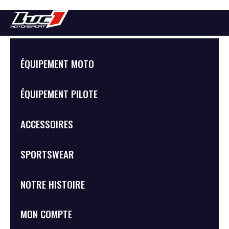
Supermoto des Nations
ÉQUIPEMENT MOTO
ÉQUIPEMENT PILOTE
ACCESSOIRES
SPORTSWEAR
NOTRE HISTOIRE
MON COMPTE
Le week-end dernier s’est déroulé à Portimao