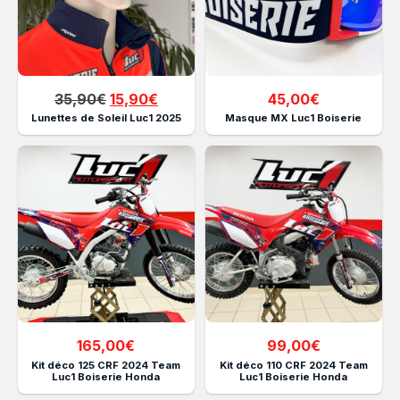
Le
Le
35,90
€
15,90
€
45,00
€
prix
prix
Lunettes de Soleil Luc1 2025
Masque MX Luc1 Boiserie
initial
actuel
était :
est :
35,90€.
15,90€.
165,00
€
99,00
€
Kit déco 125 CRF 2024 Team
Kit déco 110 CRF 2024 Team
Luc1 Boiserie Honda
Luc1 Boiserie Honda