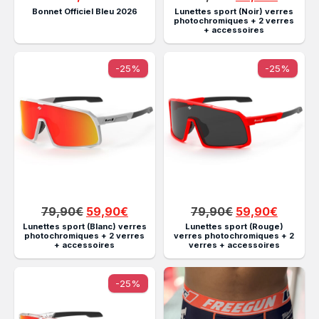
prix
prix
Bonnet Officiel Bleu 2026
Lunettes sport (Noir) verres
photochromiques + 2 verres
initial
actuel
+ accessoires
était :
est :
79,90€.
59,90€
-25%
-25%
Le
Le
Le
Le
79,90
€
59,90
€
79,90
€
59,90
€
prix
prix
prix
prix
Lunettes sport (Blanc) verres
Lunettes sport (Rouge)
photochromiques + 2 verres
verres photochromiques + 2
initial
actuel
initial
actuel
+ accessoires
verres + accessoires
était :
est :
était :
est :
79,90€.
59,90€.
79,90€.
59,90€
-25%