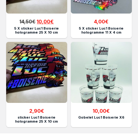
Le
Le
14,50
€
10,00
€
4,00
€
prix
prix
5 X sticker Luc1 Boiserie
5 X sticker Luc1 Boiserie
hologramme 25 X 10 cm
hologramme 11 X 4 cm
initial
actuel
était :
est :
14,50€.
10,00€.
2,90
€
10,00
€
sticker Luc1 Boiserie
Gobelet Luc1 Boiserie X6
hologramme 25 X 10 cm