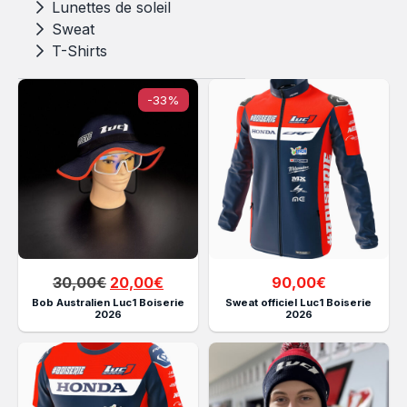
Lunettes de soleil
Sweat
T-Shirts
-33%
Le
Le
30,00
€
20,00
€
90,00
€
prix
prix
Bob Australien Luc1 Boiserie
Sweat officiel Luc1 Boiserie
2026
2026
initial
actuel
était :
est :
30,00€.
20,00€.