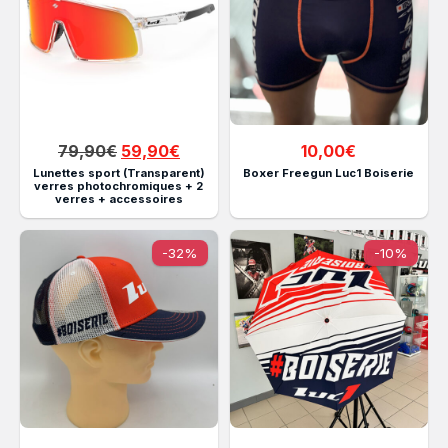
Le
Le
79,90
€
59,90
€
10,00
€
prix
prix
Lunettes sport (Transparent)
Boxer Freegun Luc1 Boiserie
verres photochromiques + 2
initial
actuel
verres + accessoires
était :
est :
79,90€.
59,90€.
-32%
-10%