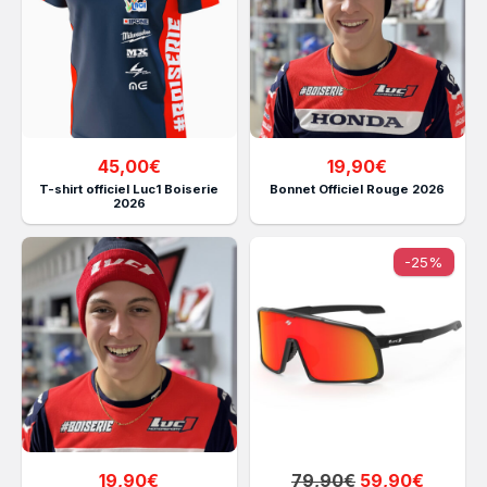
45,00
€
19,90
€
T-shirt officiel Luc1 Boiserie
Bonnet Officiel Rouge 2026
2026
-25%
Le
Le
19,90
€
79,90
€
59,90
€